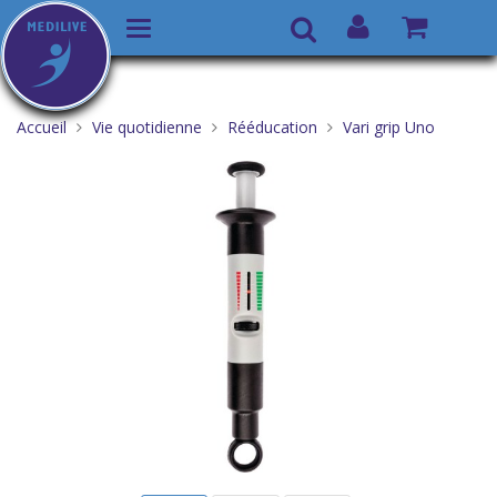
Basculer
Recherche
la
Aller
Vous
navigation
au
êtes
Accueil
Vie quotidienne
Rééducation
Vari grip Uno
contenu
ici :