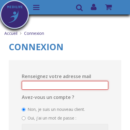
Basculer
Recherche
la
Aller
Vous
navigation
au
êtes
Accueil
Connexion
contenu
ici :
CONNEXION
Renseignez votre adresse mail
Avez-vous un compte ?
Non, je suis un nouveau client.
Oui, j'ai un mot de passe :
Entrez