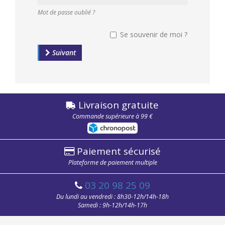
votre
Mot de passe oublié ?
mot
de
passe.
Se souvenir de moi ?
Suivant
Livraison gratuite
Commande supérieure à 99 €
Paiement sécurisé
Plateforme de paiement multiple
03 20 98 25 09
Du lundi au vendredi : 8h30-12h/14h-18h
Samedi : 9h-12h/14h-17h