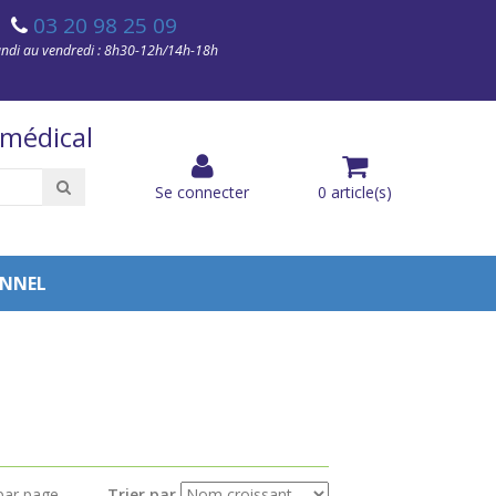
03 20 98 25 09
undi au vendredi : 8h30-12h/14h-18h
 médical
Recherche
Se connecter
0
article(s)
ONNEL
par page
Trier par