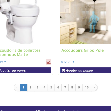
coudoirs de toilettes
Accoudoirs Gripo Pole
spendus Malte
15 €
492,70 €
Ajouter au panier
Ajouter au panier
Pagination
1
2
3
4
5
6
7
8
9
10